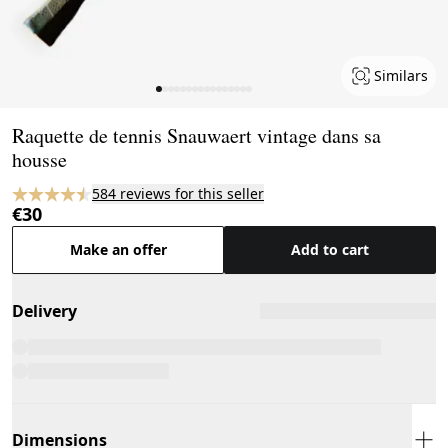
Similars
Page 1 of 16
Raquette de tennis Snauwaert vintage dans sa
housse
584 reviews for this seller
€30
Make an offer
Add to cart
Delivery
Dimensions