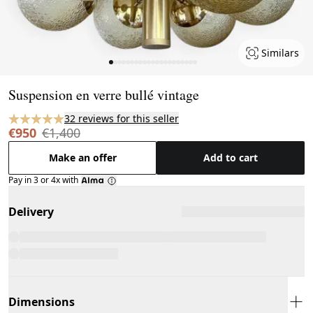
Similars
Page 1 of 21
Suspension en verre bullé vintage
32 reviews for this seller
€950
€1,400
Make an offer
Add to cart
Pay in 3 or 4x with
Delivery
Dimensions