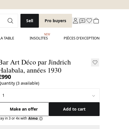
Sell
Pro buyers
NEW
LA TABLE
INSOLITES
PIÈCES D'EXCEPTION
Bar Art Déco par Jindrich
Halabala, années 1930
€990
Quantity (3 available)
Make an offer
Add to cart
ay in 3 or 4x with