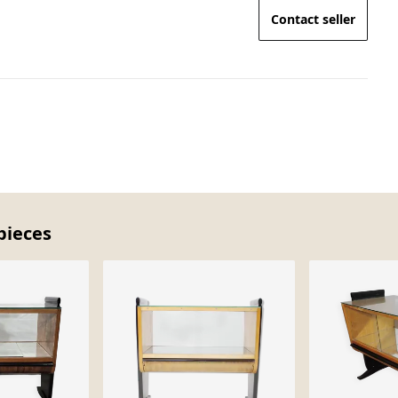
Contact seller
pieces