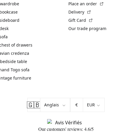
(External link)
 wardrobe
Place an order
(External link)
 bookcase
Delivery
(External link)
 sideboard
Gift Card
 desk
Our trade program
sofa
chest of drawers
avian credenza
bedside table
hand Togo sofa
vintage furniture
🇬🇧
€
Our customers' reviews: 4.6/5