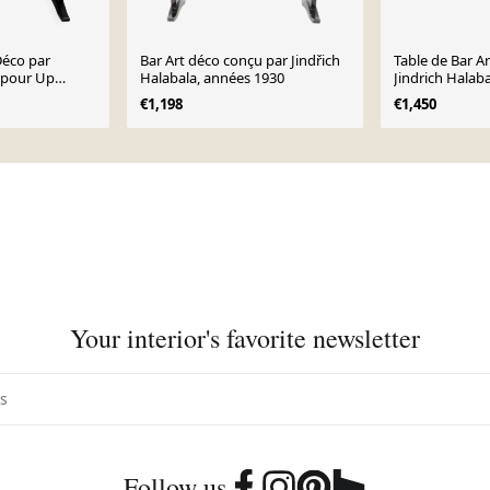
Déco par
Bar Art déco conçu par Jindřich
Table de Bar A
a pour Up
Halabala, années 1930
Jindrich Halab
Závody
€1,198
€1,450
Your interior's favorite newsletter
Follow us