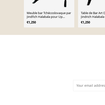
Meuble bar Tchécoslovaque par
Table de Bar Art 
Jindřich Halabala pour Up
Jindrich Halabal
Závody, 1930
Závody, 1930s
€1,250
€1,250
Page 1 of 10