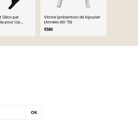
rt Déco par
Vitrine (présentoir) de bijoutier
Comptoir Vi
ala pour Up
(Années 60/ 70)
€2,990
€580
OK