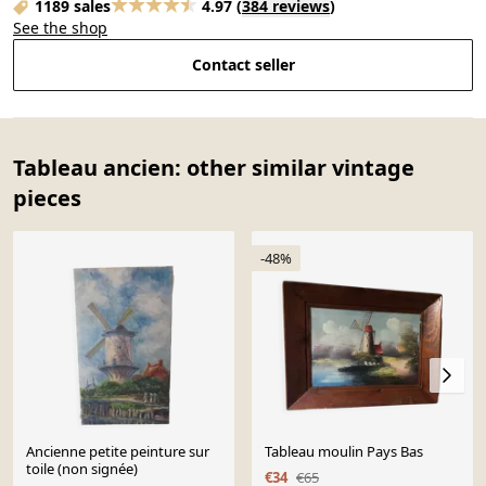
1189 sales
4.97
(
384 reviews
)
See the shop
Contact seller
Tableau ancien: other similar vintage
pieces
-48%
Ancienne petite peinture sur
Tableau moulin Pays Bas
toile (non signée)
€34
€65