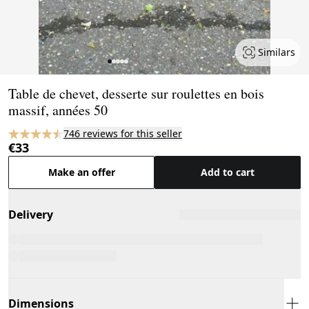
Similars
Page 1 of 5
Table de chevet, desserte sur roulettes en bois
massif, années 50
746 reviews for this seller
€33
Make an offer
Add to cart
Delivery
Dimensions