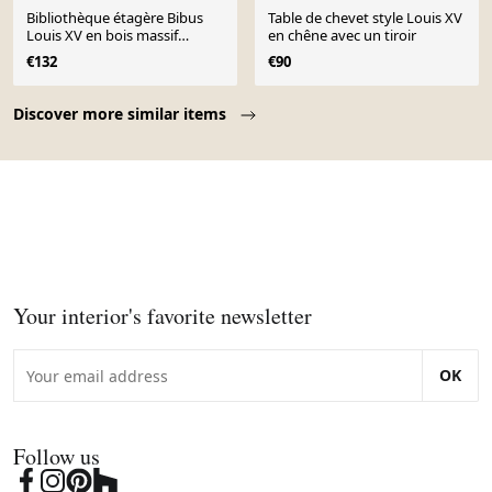
Bibliothèque étagère Bibus
Table de chevet style Louis XV
Louis XV en bois massif
en chêne avec un tiroir
finition chêne foncé tir
€132
€90
Page 1 of 10
Discover more similar items
Your interior's favorite newsletter
OK
Follow us