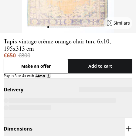
Similars
Page 1 of 18
Tapis vintage crème orange clair turc 6x10,
195x313 cm
€650
€800
Make an offer
Add to cart
Pay in 3 or 4x with
Delivery
Dimensions