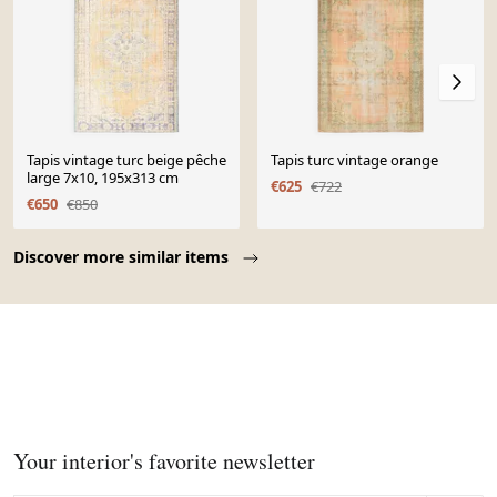
Tapis vintage turc beige pêche
Tapis turc vintage orange
large 7x10, 195x313 cm
€625
€722
€650
€850
Page 1 of 10
Discover more similar items
Your interior's favorite newsletter