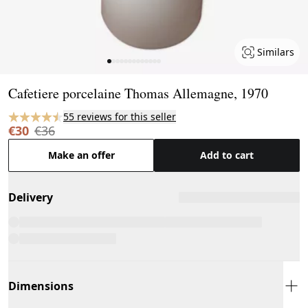
Similars
Page 1 of 13
Cafetiere porcelaine Thomas Allemagne, 1970
55 reviews for this seller
€30
€36
Make an offer
Add to cart
Delivery
Dimensions