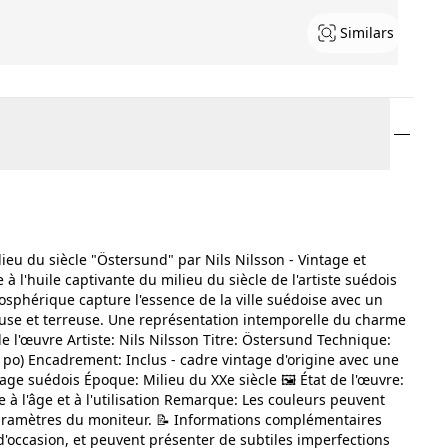
Similars
ilieu du siècle "Östersund" par Nils Nilsson - Vintage et
à l'huile captivante du milieu du siècle de l'artiste suédois
mosphérique capture l'essence de la ville suédoise avec un
use et terreuse. Une représentation intemporelle du charme
de l'œuvre Artiste: Nils Nilsson Titre: Östersund Technique:
3 po) Encadrement: Inclus - cadre vintage d'origine avec une
sage suédois Époque: Milieu du XXe siècle 🖼️ État de l'œuvre:
à l'âge et à l'utilisation Remarque: Les couleurs peuvent
 paramètres du moniteur. 📝 Informations complémentaires
d'occasion, et peuvent présenter de subtiles imperfections