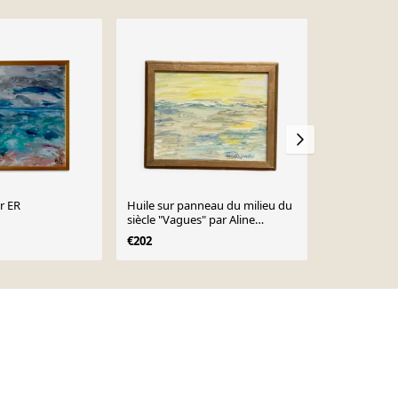
r ER
Huile sur panneau du milieu du
Huile sur to
siècle "Vagues" par Aline
par Sonja A
Rolfstadius, vintage et encadrée
€202
€293
28×22cm