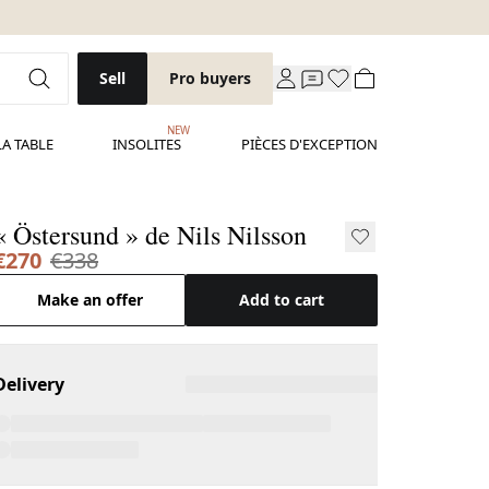
Sell
Pro buyers
NEW
LA TABLE
INSOLITES
PIÈCES D'EXCEPTION
« Östersund » de Nils Nilsson
€270
€338
Make an offer
Add to cart
Delivery