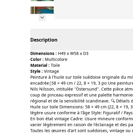
Page 1 of 11
Description
Dimensions :
H49 x W58 x D3
Color :
multicolore
Material :
toile
Style :
vintage
Peinture à l'huile sur toile suédoise originale du m
encadrée|58 × 49 cm / 22, 8 × 19, 3 po Une peinture 
Nils Nilsson, intitulée "Östersund". Cette pièce at
coup de pinceau expressif et une palette harmonie
régional et de la sensibilité scandinave. 🔍 Détails 
Huile sur toile Dimensions: 58 × 49 cm (22, 8 × 19, 
légère usure conforme à l'âge Style: Figuratif / Pay
En bon état vintage Cadre: Usure mineure conforme 
varier légèrement en raison de l'éclairage et des
Toutes les œuvres d'art sont suédoises, vintage ou 