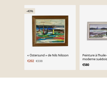
-40%
« Östersund » de Nils Nilsson
Peinture à l’huil
moderne suédoi
€202
€338
milieu du siècle 
€580
Expressive Paysa
Page 1 of 10