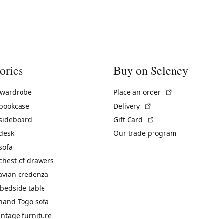
ories
Buy on Selency
(External link)
 wardrobe
Place an order
(External link)
 bookcase
Delivery
(External link)
 sideboard
Gift Card
 desk
Our trade program
sofa
chest of drawers
avian credenza
bedside table
hand Togo sofa
vintage furniture