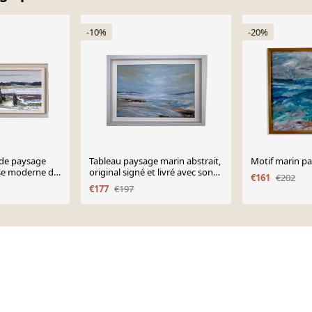
-10%
-20%
e de paysage
Tableau paysage marin abstrait,
Motif marin pa
se moderne du
original signé et livré avec son
€161
€202
Vintage
certificat
€177
€197
ge, encadré