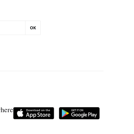
OK
where