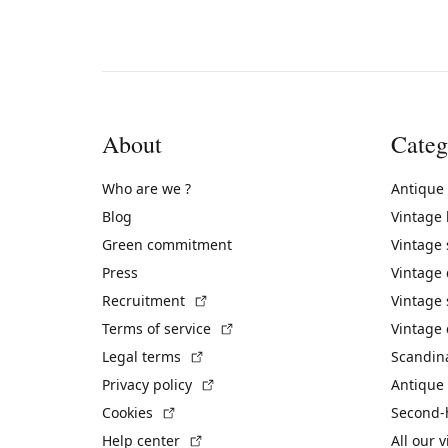
About
Categ
Who are we ?
Antique
Blog
Vintage
Green commitment
Vintage
Press
Vintage
(External link)
Recruitment
Vintage 
(External link)
Terms of service
Vintage 
(External link)
Legal terms
Scandin
(External link)
Privacy policy
Antique 
(External link)
Cookies
Second-
(External link)
Help center
All our 