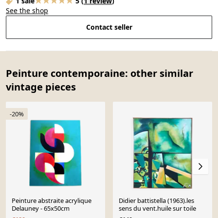
1 sale
5
(
1 review
)
See the shop
Contact seller
Peinture contemporaine: other similar
vintage pieces
-20%
Peinture abstraite acrylique
Didier battistella (1963).les
Delauney - 65x50cm
sens du vent.huile sur toile