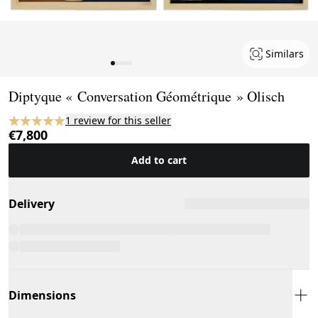
Similars
Page 1 of 5
Diptyque « Conversation Géométrique » Olisch
1 review for this seller
€7,800
Add to cart
Delivery
Dimensions