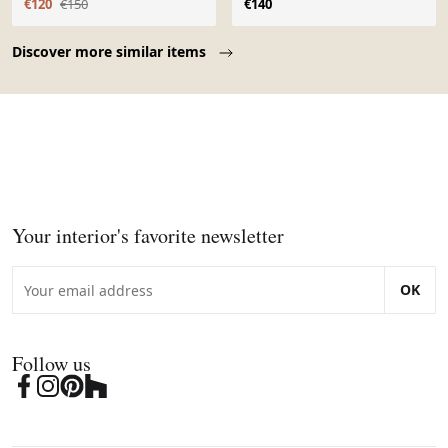
€120
€150
€140
Page 1 of 10
Discover more similar items
Your interior's favorite newsletter
OK
Follow us