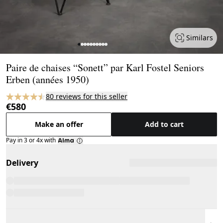
Similars
Page 1 of 10
Paire de chaises “Sonett” par Karl Fostel Seniors
Erben (années 1950)
80 reviews for this seller
€580
Make an offer
Add to cart
Pay in 3 or 4x with
Delivery