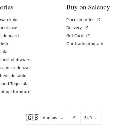
ories
Buy on Selency
(External link)
 wardrobe
Place an order
(External link)
 bookcase
Delivery
(External link)
 sideboard
Gift Card
 desk
Our trade program
sofa
chest of drawers
avian credenza
bedside table
hand Togo sofa
vintage furniture
🇬🇧
€