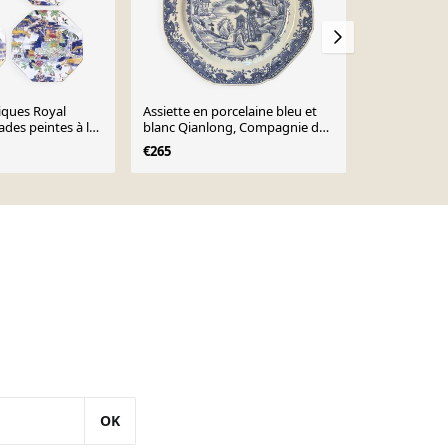
tiques Royal
Assiette en porcelaine bleu et
Assiette pla
des peintes à la
blanc Qianlong, Compagnie des
€10
Indes
€265
OK