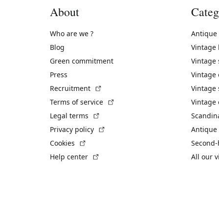
About
Categ
Who are we ?
Antique
Blog
Vintage
Green commitment
Vintage
Press
Vintage
(External link)
Recruitment
Vintage 
(External link)
Terms of service
Vintage 
(External link)
Legal terms
Scandin
(External link)
Privacy policy
Antique 
(External link)
Cookies
Second-
(External link)
Help center
All our 