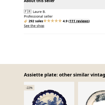
About this seller
🇫🇷
Laure B.
Professional seller
292 sales
4.9
(
111 reviews
)
See the shop
Assiette plate: other similar vinta
-22%