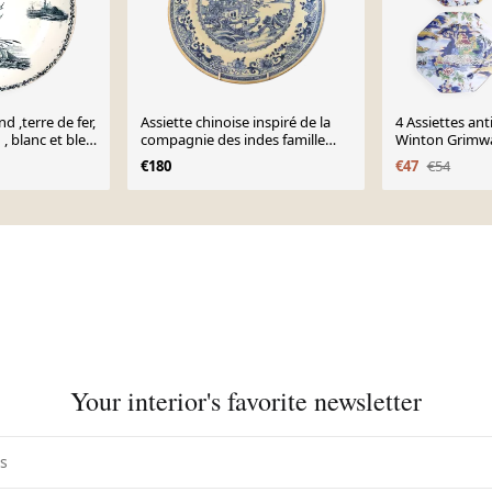
nd ,terre de fer,
Assiette chinoise inspiré de la
4 Assiettes an
 , blanc et bleu
compagnie des indes famille
Winton Grimwa
blanc bleu fin du xixème siècle
main
€180
€47
€54
Your interior's favorite newsletter