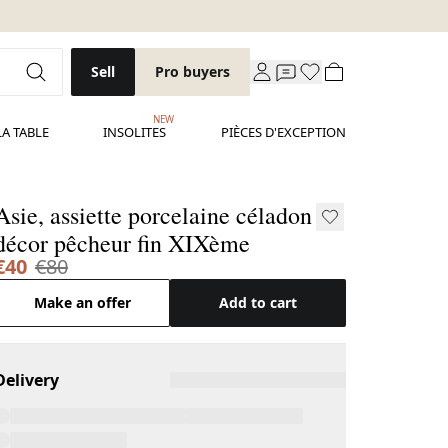
Sell
Pro buyers
NEW
LA TABLE
INSOLITES
PIÈCES D'EXCEPTION
Asie, assiette porcelaine céladon
décor pêcheur fin XIXème
€40
€80
Make an offer
Add to cart
Delivery