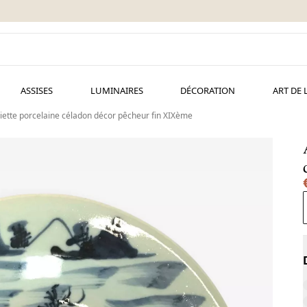
ASSISES
LUMINAIRES
DÉCORATION
ART DE 
siette porcelaine céladon décor pêcheur fin XIXème