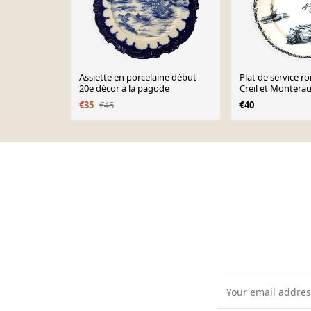
Assiette en porcelaine début
Plat de service ro
20e décor à la pagode
Creil et Monterau
marin
€35
€45
€40
Page 1 of 10