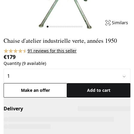
Similars
Page 1 of 20
Chaise d'atelier industrielle verte, années 1950
91 reviews for this seller
€179
Quantity (9 available)
Make an offer
Add to cart
Delivery