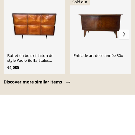
Sold out
Buffet en bois et laiton de
Enfilade art deco année 30o
style Paolo Buffa, Italie,
années 1950
€4,085
Page 1 of 10
Discover more similar items