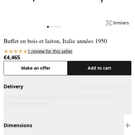
Similars
Page 1 of 8
Buffet en bois et laiton, Italie années 1950
1 review for this seller
€4,465
Make an offer
Add to cart
Delivery
Dimensions