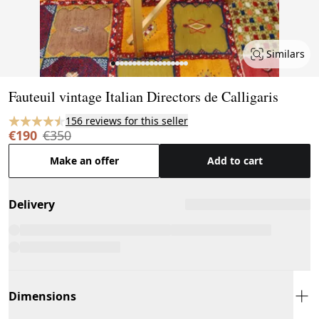
Similars
Page 1 of 18
Fauteuil vintage Italian Directors de Calligaris
156 reviews for this seller
€190
€350
Make an offer
Add to cart
Delivery
Dimensions