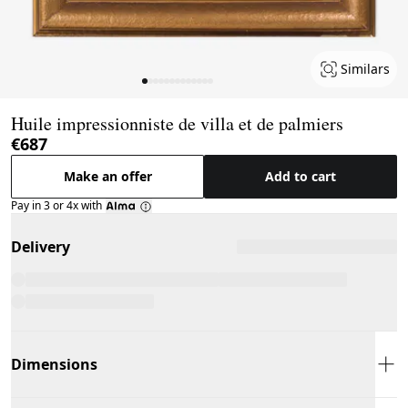
Similars
Page 1 of 13
Huile impressionniste de villa et de palmiers
€687
Make an offer
Add to cart
Pay in 3 or 4x with
Delivery
Dimensions