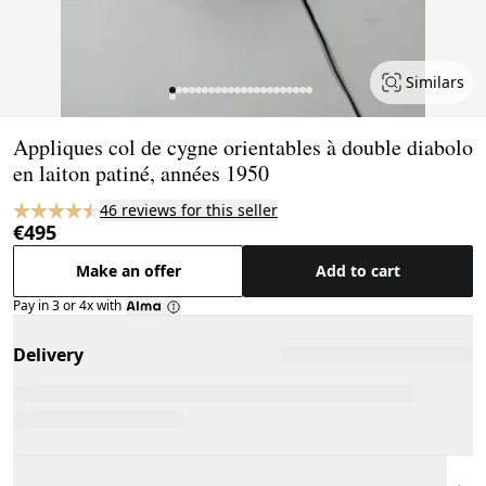
Similars
Page 1 of 23
Appliques col de cygne orientables à double diabolo
en laiton patiné, années 1950
46 reviews for this seller
€495
Make an offer
Add to cart
Pay in 3 or 4x with
Delivery