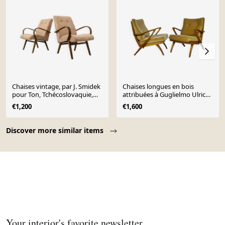
Chaises vintage, par J. Smidek
Chaises longues en bois
pour Ton, Tchécoslovaquie,
attribuées à Guglielmo Ulrich,
années 1960, ensemble de 2
ensemble de 2, années 1950.
€1,200
€1,600
Page 1 of 10
Discover more similar items
Your interior's favorite newsletter