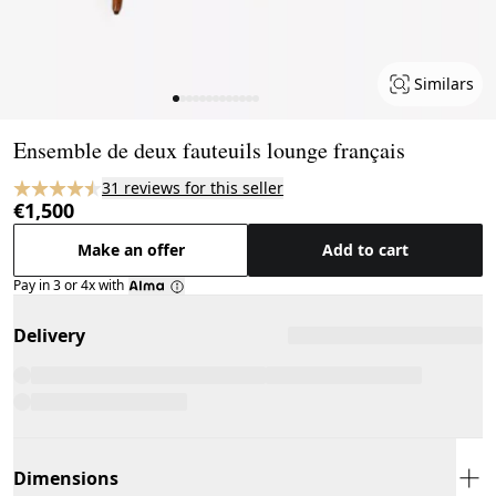
Similars
Page 1 of 13
Ensemble de deux fauteuils lounge français
31 reviews for this seller
€1,500
Make an offer
Add to cart
Pay in 3 or 4x with
Delivery
Dimensions