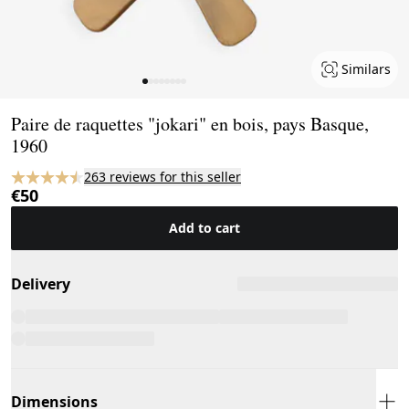
Similars
Page 1 of 8
Paire de raquettes "jokari" en bois, pays Basque,
1960
263 reviews for this seller
€50
Add to cart
Delivery
Dimensions