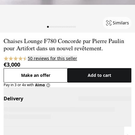
Similars
Page 1 of 16
Chaises Lounge F780 Concorde par Pierre Paulin
pour Artifort dans un nouvel revêtement.
50 reviews for this seller
€3,000
Make an offer
Add to cart
Pay in 3 or 4x with
Delivery