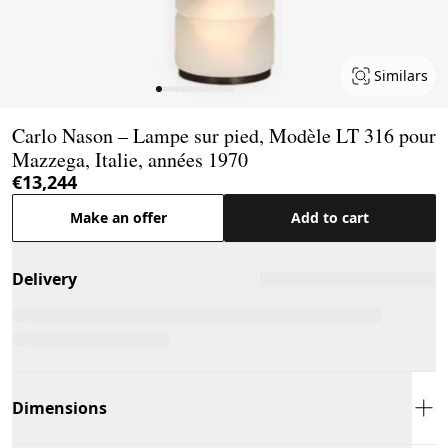
Similars
Page 1 of 13
Carlo Nason – Lampe sur pied, Modèle LT 316 pour
Mazzega, Italie, années 1970
€13,244
Make an offer
Add to cart
Delivery
Dimensions