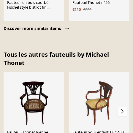
Fauteuil en bois courbé
Fauteuil Thonet n°56
Fischel style bistrot fin
€110
€220
XIXème
Page 1 of 10
Discover more similar items
Tous les autres fauteuils by Michael
Thonet
Fauteuil Thonet Vienne
Fauteuil pour enfant THONET