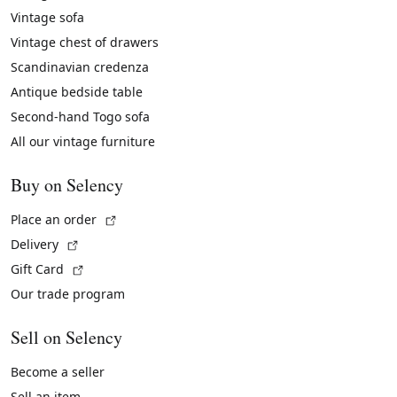
Vintage sofa
Vintage chest of drawers
Scandinavian credenza
Antique bedside table
Second-hand Togo sofa
All our vintage furniture
Buy on Selency
(External link)
Place an order
(External link)
Delivery
(External link)
Gift Card
Our trade program
Sell on Selency
Become a seller
Sell an item