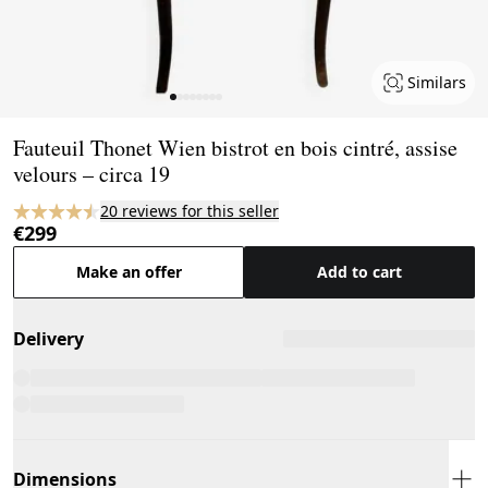
Similars
Page 1 of 8
Fauteuil Thonet Wien bistrot en bois cintré, assise
velours – circa 19
20 reviews for this seller
€299
Make an offer
Add to cart
Delivery
Dimensions