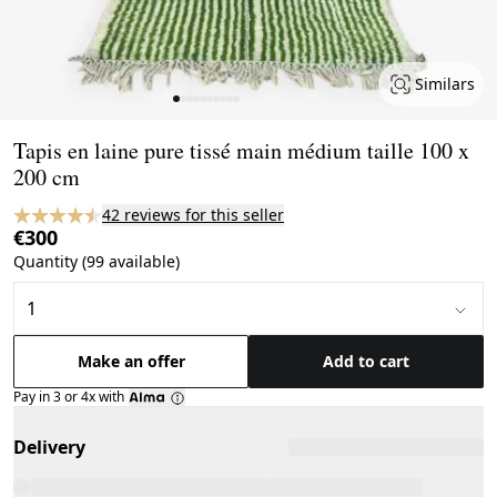
Similars
Page 1 of 10
Tapis en laine pure tissé main médium taille 100 x
200 cm
42 reviews for this seller
€300
Quantity (99 available)
Make an offer
Add to cart
Pay in 3 or 4x with
Delivery