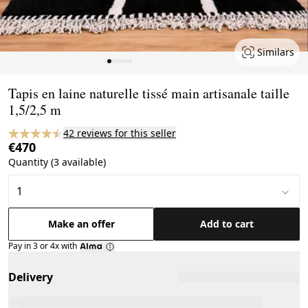
Similars
Page 1 of 6
Tapis en laine naturelle tissé main artisanale taille
1,5/2,5 m
42 reviews for this seller
€470
Quantity (3 available)
Make an offer
Add to cart
Pay in 3 or 4x with
Delivery