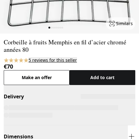
Similars
Page 1 of 8
Corbeille à fruits Memphis en fil d’acier chromé
années 80
5 reviews for this seller
€70
Make an offer
Add to cart
Delivery
Dimensions