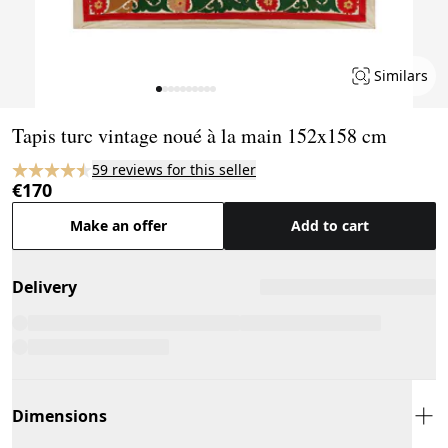
Similars
Page 1 of 10
Tapis turc vintage noué à la main 152x158 cm
59 reviews for this seller
€170
Make an offer
Add to cart
Delivery
Dimensions