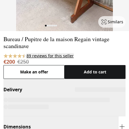
Similars
Page 1 of 7
Bureau / Pupitre de la maison Regain vintage
scandinave
89 reviews for this seller
€200
€250
Make an offer
Add to cart
Delivery
Dimensions