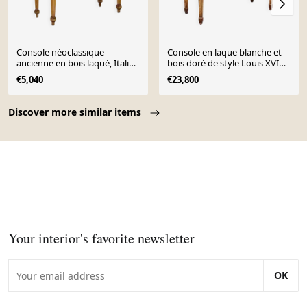
Console néoclassique
Console en laque blanche et
ancienne en bois laqué, Italie,
bois doré de style Louis XVI
fin XIXe siècle
italien avec plateau en marbre
€5,040
€23,800
de Scagliola de Sienne.
Page 1 of 10
Discover more similar items
Your interior's favorite newsletter
OK