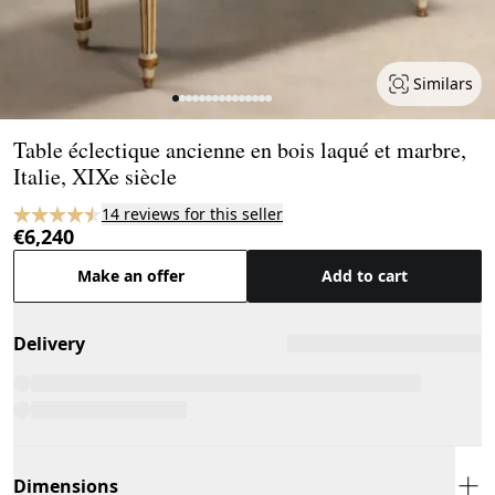
Similars
Page 1 of 15
Table éclectique ancienne en bois laqué et marbre,
Italie, XIXe siècle
14 reviews for this seller
€6,240
Make an offer
Add to cart
Delivery
Dimensions