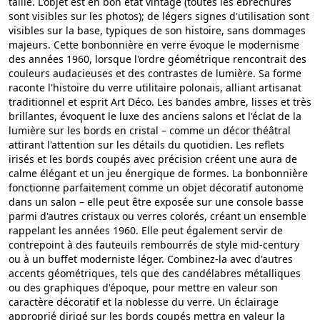
taille. L'objet est en bon état vintage (toutes les ébréchures
sont visibles sur les photos); de légers signes d'utilisation sont
visibles sur la base, typiques de son histoire, sans dommages
majeurs. Cette bonbonnière en verre évoque le modernisme
des années 1960, lorsque l'ordre géométrique rencontrait des
couleurs audacieuses et des contrastes de lumière. Sa forme
raconte l'histoire du verre utilitaire polonais, alliant artisanat
traditionnel et esprit Art Déco. Les bandes ambre, lisses et très
brillantes, évoquent le luxe des anciens salons et l'éclat de la
lumière sur les bords en cristal – comme un décor théâtral
attirant l'attention sur les détails du quotidien. Les reflets
irisés et les bords coupés avec précision créent une aura de
calme élégant et un jeu énergique de formes. La bonbonnière
fonctionne parfaitement comme un objet décoratif autonome
dans un salon – elle peut être exposée sur une console basse
parmi d'autres cristaux ou verres colorés, créant un ensemble
rappelant les années 1960. Elle peut également servir de
contrepoint à des fauteuils rembourrés de style mid-century
ou à un buffet moderniste léger. Combinez-la avec d'autres
accents géométriques, tels que des candélabres métalliques
ou des graphiques d'époque, pour mettre en valeur son
caractère décoratif et la noblesse du verre. Un éclairage
approprié dirigé sur les bords coupés mettra en valeur la