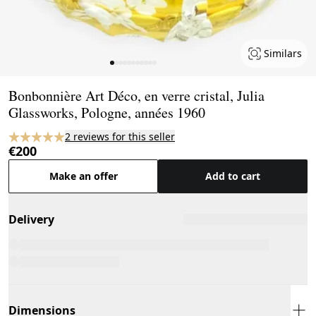
Similars
Page 1 of 11
Bonbonnière Art Déco, en verre cristal, Julia
Glassworks, Pologne, années 1960
2 reviews for this seller
€200
Make an offer
Add to cart
Delivery
Dimensions