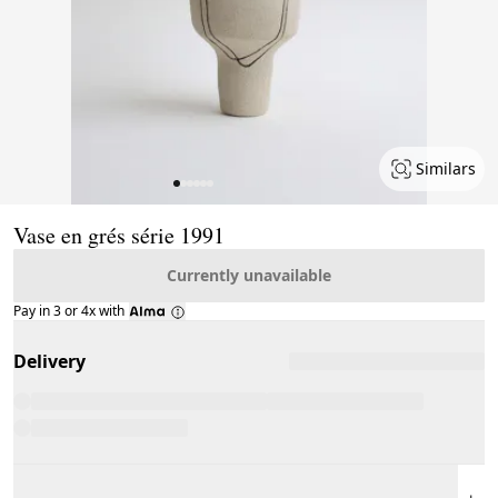
Similars
Page 1 of 6
Vase en grés série 1991
Currently unavailable
Pay in 3 or 4x with
Delivery