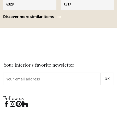
vers 1900
Shōwa, vers 1960
€328
€317
Page 1 of 10
Discover more similar items
Your interior's favorite newsletter
OK
Follow us