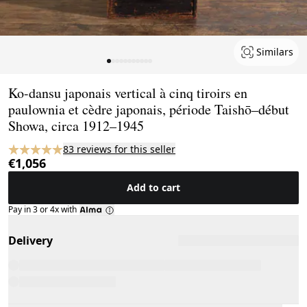
Similars
Page 1 of 11
Ko-dansu japonais vertical à cinq tiroirs en
paulownia et cèdre japonais, période Taishō–début
Showa, circa 1912–1945
83 reviews for this seller
€1,056
Add to cart
Pay in 3 or 4x with
Delivery