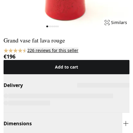
Similars
Page 1 of 7
Grand vase fat lava rouge
226 reviews for this seller
€196
Add to cart
Delivery
Dimensions