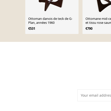
Ottoman danois de teck de G-
Ottomane mid-ce
Plan, années 1960
et tissu rose sau
sculptural G-Pla
€531
€790
Page 1 of 10