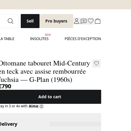
Sell
Pro buyers
NEW
LA TABLE
INSOLITES
PIÈCES D'EXCEPTION
Ottomane tabouret Mid-Century
en teck avec assise rembourrée
fuchsia — G-Plan (1960s)
€790
Add to cart
ay in 3 or 4x with
Delivery