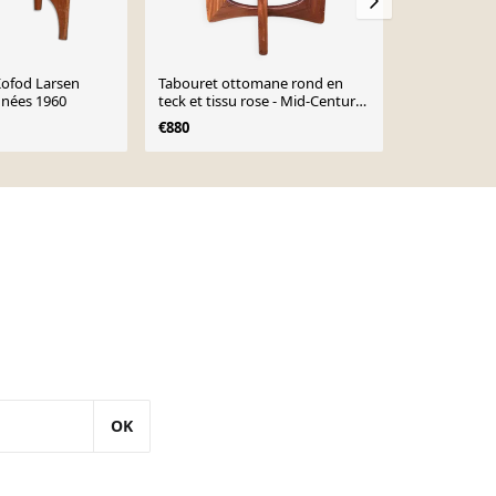
ofod Larsen
Tabouret ottomane rond en
Tabouret ot
nnées 1960
teck et tissu rose - Mid-Century
cuir noir Mi
Kofod Larsen pour G Plan
Larsen pour 
€880
€700
OK