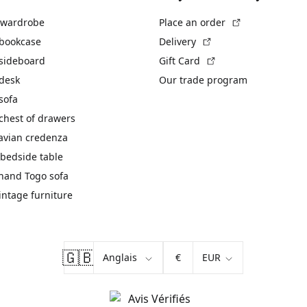
(External link)
 wardrobe
Place an order
(External link)
 bookcase
Delivery
(External link)
 sideboard
Gift Card
 desk
Our trade program
sofa
chest of drawers
avian credenza
bedside table
hand Togo sofa
vintage furniture
🇬🇧
€