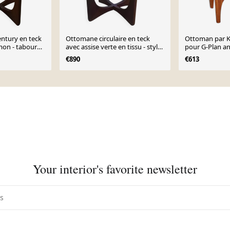
ntury en teck
Ottomane circulaire en teck
Ottoman par K
mon - tabouret
avec assise verte en tissu - style
pour G-Plan a
n années 1960
Mid-Century 1960s
€890
€613
Your interior's favorite newsletter