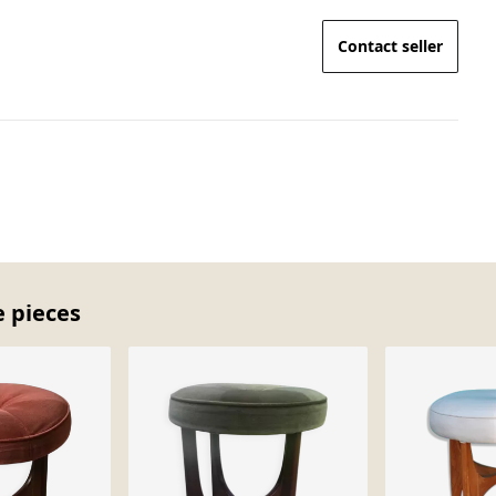
Contact seller
e pieces