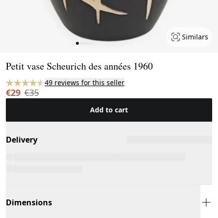
Similars
Page 1 of 6
Petit vase Scheurich des années 1960
49 reviews for this seller
€29
€35
Add to cart
Delivery
Dimensions