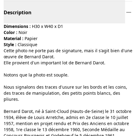
Description
Dimensions :
H30 x W40 x D1
Color :
noir
Material :
papier
Style :
classique
Cette photo ne porte pas de signature, mais il s'agit bien d'une
œuvre de Bernard Darot.
Elle provient d'un important lot de Bernard Darot.
Notons que la photo est souple.
Nous signalons des traces d'usure sur les bords et les coins,
des traces de manipulation, des petits points blancs, des
pliures.
Bernard Darot, né à Saint-Cloud (Hauts-de-Seine) le 31 octobre
1934, élève de Louis Arretche, admis en 2e classe le 10 juillet
1957, mention en projet rendu et Prix des Anciens en octobre
1958, 1re classe le 13 décembre 1960, Seconde Médaille au
Concours Bourgeois et Godeboeuf le 5 décembre 1961,