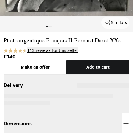
Similars
Page 1 of 3
Photo argentique François II Bernard Darot XXe
113 reviews for this seller
€140
Make an offer
Add to cart
Delivery
Dimensions