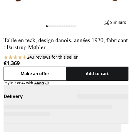
Similars
Page 1 of 17
Table en teck, design danois, années 1970, fabricant
: Farstrup Møbler
243 reviews for this seller
€1,369
Make an offer
Add to cart
Pay in 3 or 4x with
Delivery