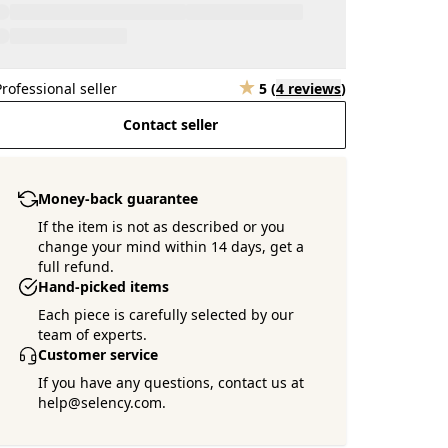
Professional seller
5
(
4 reviews
)
Contact seller
Money-back guarantee
If the item is not as described or you
change your mind within 14 days, get a
full refund.
Hand-picked items
Each piece is carefully selected by our
team of experts.
Customer service
If you have any questions, contact us at
help@selency.com.