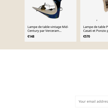
Lampe de table vintage Mid-
Lampe de table P
Century par Verceram
Casati et Ponzio 
Céramique – années 1950
années 1970.
€148
€570
Page 1 of 10