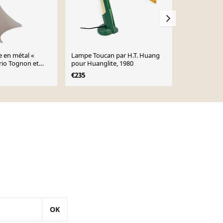
 en métal «
Lampe Toucan par H.T. Huang
Lampe de bu
rio Tognon et
pour Huanglite, 1980
Vico Magistr
our Artemide
€235
€795
OK