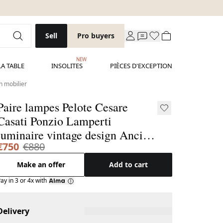
Sell
Pro buyers
NEW
LA TABLE
INSOLITES
PIÈCES D'EXCEPTION
n mobilier
Paire lampes Pelote Cesare
Casati Ponzio Lamperti
luminaire vintage design Ancien
€750
€880
mobilier
Make an offer
Add to cart
ay in 3 or 4x with
Delivery