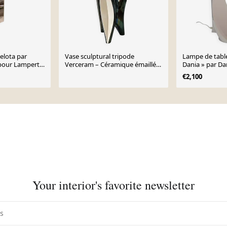
elota par
Vase sculptural tripode
Lampe de table
pour Lamperti,
Verceram – Céramique émaillée
Dania » par Da
irisée – Années 50–60
Studio Celli p
€2,100
Your interior's favorite newsletter