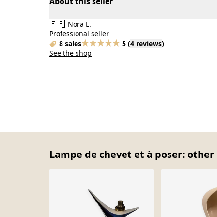
About this seller
🇫🇷
Nora L.
Professional seller
8 sales
5
(
4 reviews
)
See the shop
Lampe de chevet et à poser: other 