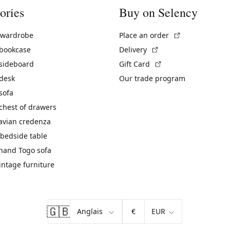
ories
Buy on Selency
(External link)
 wardrobe
Place an order
(External link)
 bookcase
Delivery
(External link)
 sideboard
Gift Card
 desk
Our trade program
sofa
chest of drawers
avian credenza
bedside table
hand Togo sofa
vintage furniture
🇬🇧
€