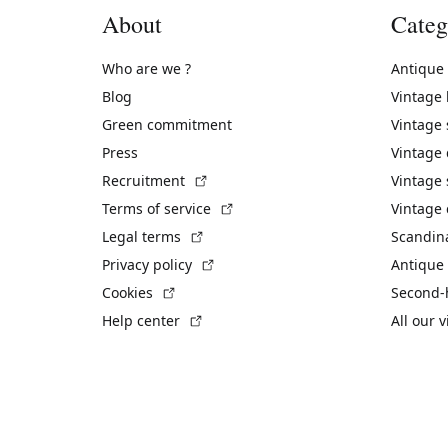
About
Categ
Who are we ?
Antique
Blog
Vintage
Green commitment
Vintage
Press
Vintage
(External link)
Recruitment
Vintage 
(External link)
Terms of service
Vintage 
(External link)
Legal terms
Scandin
(External link)
Privacy policy
Antique 
(External link)
Cookies
Second-
(External link)
Help center
All our 