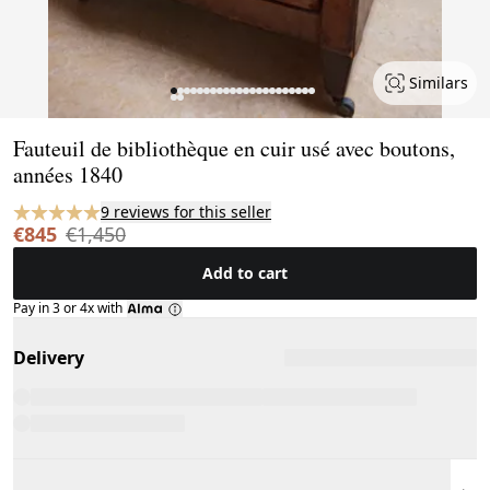
Similars
Page 1 of 24
Fauteuil de bibliothèque en cuir usé avec boutons,
années 1840
9 reviews for this seller
€845
€1,450
Add to cart
Pay in 3 or 4x with
Delivery