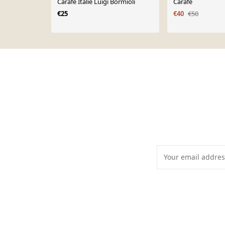
Carafe Italie Luigi Bormioli
Carafe
€25
€40
€50
Page 1 of 10