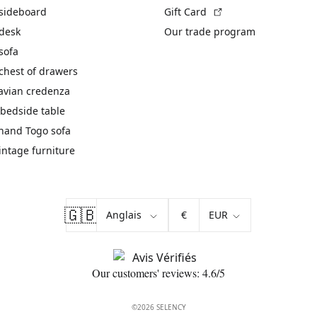
(External link)
 sideboard
Gift Card
 desk
Our trade program
sofa
chest of drawers
avian credenza
bedside table
hand Togo sofa
vintage furniture
🇬🇧
€
Our customers' reviews: 4.6/5
©2026 SELENCY