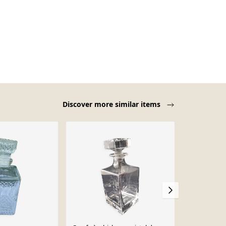
Discover more similar items
-33%