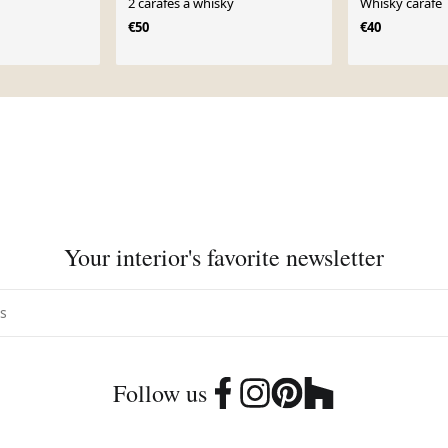
2 carafes à whisky
Whisky carafe
€50
€40
Your interior's favorite newsletter
Follow us