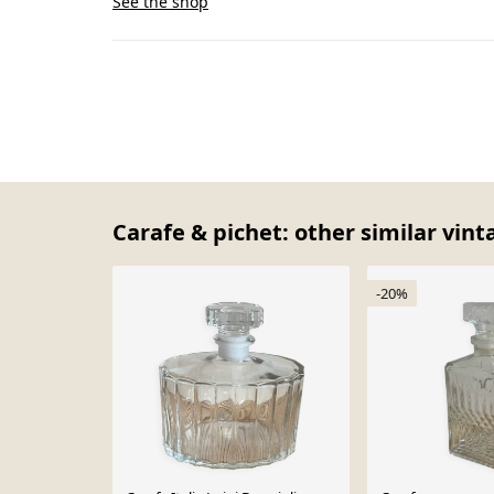
See the shop
Carafe & pichet: other similar vint
-20%