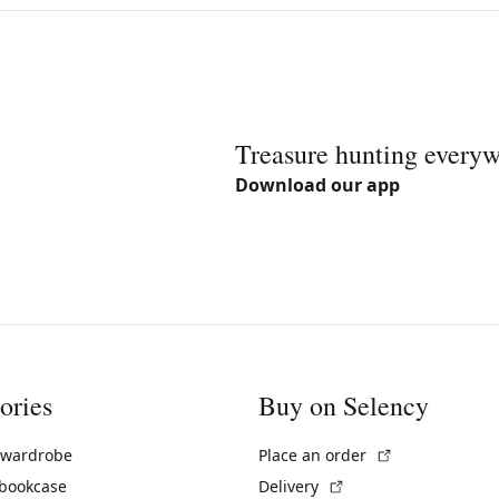
Treasure hunting every
Download our app
ories
Buy on Selency
(External link)
 wardrobe
Place an order
(External link)
 bookcase
Delivery