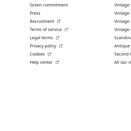
Green commitment
Vintage
Press
Vintage
(External link)
Recruitment
Vintage 
(External link)
Terms of service
Vintage 
(External link)
Legal terms
Scandin
(External link)
Privacy policy
Antique 
(External link)
Cookies
Second-
(External link)
Help center
All our 