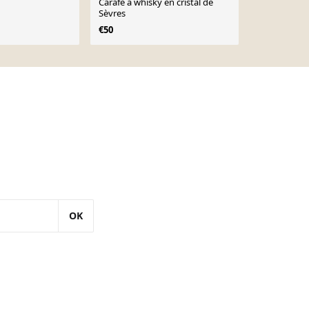
Carafe à whisky en cristal de
Carafe à whi
Sèvres
€30
€45
€50
OK