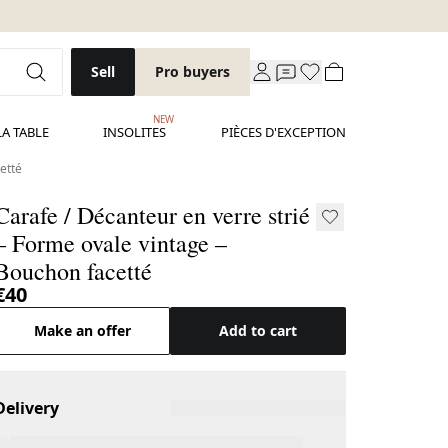
Sell
Pro buyers
NEW
LA TABLE
INSOLITES
PIÈCES D'EXCEPTION
etté
Carafe / Décanteur en verre strié
– Forme ovale vintage –
Bouchon facetté
€40
Make an offer
Add to cart
Delivery