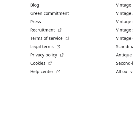
Blog
Vintage
Green commitment
Vintage
Press
Vintage
(External link)
Recruitment
Vintage 
(External link)
Terms of service
Vintage 
(External link)
Legal terms
Scandin
(External link)
Privacy policy
Antique 
(External link)
Cookies
Second-
(External link)
Help center
All our 