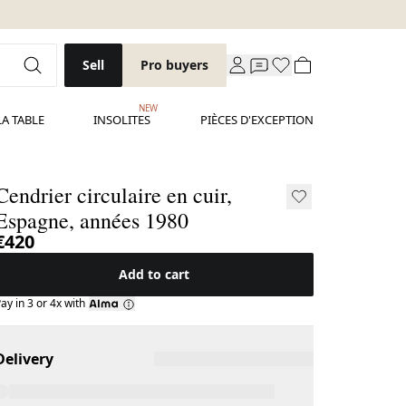
Sell
Pro buyers
NEW
LA TABLE
INSOLITES
PIÈCES D'EXCEPTION
Cendrier circulaire en cuir,
Espagne, années 1980
€420
Add to cart
ay in 3 or 4x with
Delivery