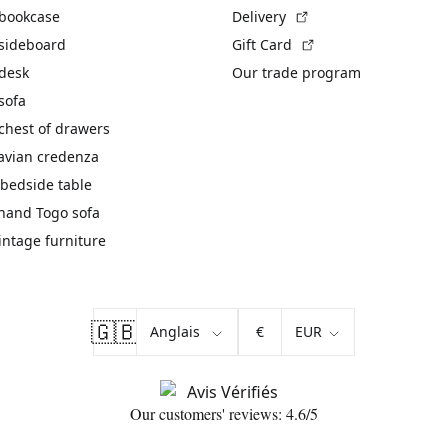
(External link)
 bookcase
Delivery
(External link)
 sideboard
Gift Card
 desk
Our trade program
sofa
chest of drawers
avian credenza
bedside table
hand Togo sofa
vintage furniture
🇬🇧
€
Our customers' reviews: 4.6/5