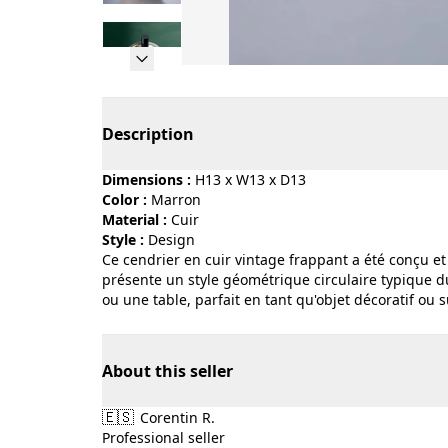
Page 1 of 5
Description
Dimensions :
H13 x W13 x D13
Color :
marron
Material :
cuir
Style :
design
Ce cendrier en cuir vintage frappant a été conçu e
présente un style géométrique circulaire typique d
ou une table, parfait en tant qu'objet décoratif ou 
About this seller
🇪🇸
Corentin R.
Professional seller