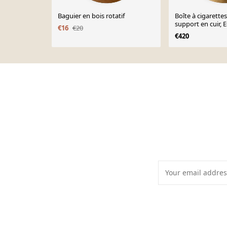
Baguier en bois rotatif
Boîte à cigarettes
support en cuir, 
€16
€20
années 1980.
€420
Page 1 of 10