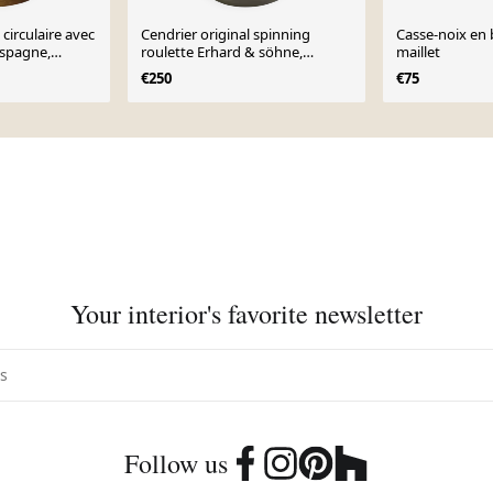
 circulaire avec
Cendrier original spinning
Casse-noix en 
Espagne,
roulette Erhard & söhne,
maillet
Allemagne années 1930
€250
€75
Your interior's favorite newsletter
Follow us