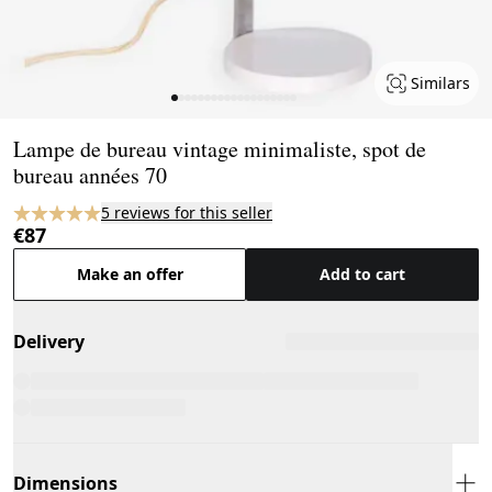
Similars
Page 1 of 19
Lampe de bureau vintage minimaliste, spot de
bureau années 70
5 reviews for this seller
€87
Make an offer
Add to cart
Delivery
Dimensions