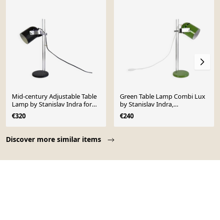
Mid-century Adjustable Table
Green Table Lamp Combi Lux
Lamp by Stanislav Indra for
by Stanislav Indra,
Combi Lux, 1970's.
Czechoslovakia, 1970's.
€320
€240
Page 1 of 10
Discover more similar items