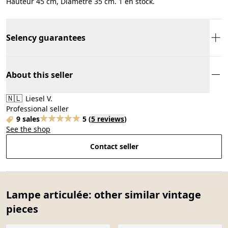
Hauteur 45 cm, Diamètre 35 cm. 1 en stock.
Selency guarantees
About this seller
🇳🇱
Liesel V.
Professional seller
9 sales
5
(
5 reviews
)
See the shop
Contact seller
Lampe articulée: other similar vintage
pieces