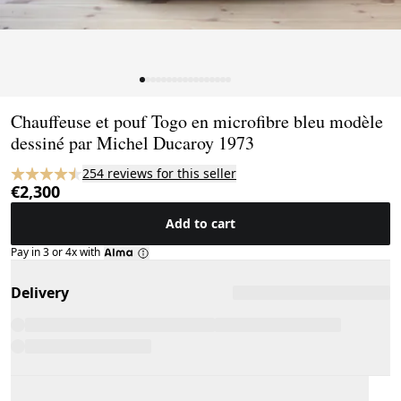
Page 1 of 17
Chauffeuse et pouf Togo en microfibre bleu modèle
dessiné par Michel Ducaroy 1973
254 reviews for this seller
€2,300
Add to cart
Pay in 3 or 4x with
Delivery