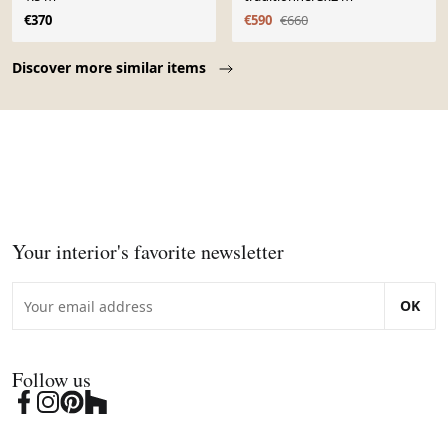
€370
€590
€660
Page 1 of 10
Discover more similar items
Your interior's favorite newsletter
OK
Follow us