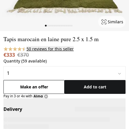
Similars
Page 1 of 16
Tapis marocain en laine pure 2.5 x 1.5 m
50 reviews for this seller
€333
€370
Quantity (59 available)
Make an offer
Add to cart
Pay in 3 or 4x with
Delivery