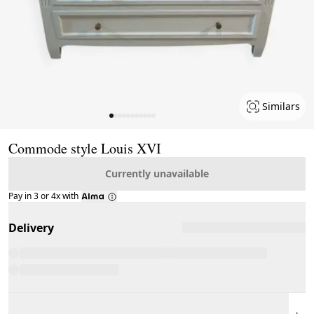
Similars
Page 1 of 11
Commode style Louis XVI
Currently unavailable
Pay in 3 or 4x with
Delivery