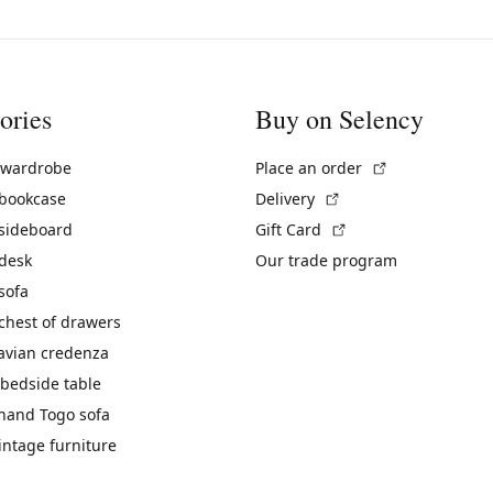
ories
Buy on Selency
(External link)
 wardrobe
Place an order
(External link)
 bookcase
Delivery
(External link)
 sideboard
Gift Card
 desk
Our trade program
sofa
chest of drawers
avian credenza
bedside table
hand Togo sofa
vintage furniture