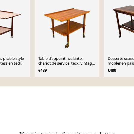
s pliable style
Table d'appoint roulante,
Desserte scan
tess en teck.
chariot de service, teck, vintage
mobler en pali
des années 60
portefeuille
€489
€480