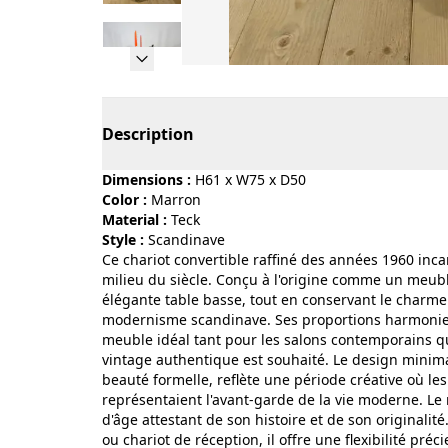
Page 1 of 11
Description
Dimensions :
H61 x W75 x D50
Color :
marron
Material :
teck
Style :
scandinave
Ce chariot convertible raffiné des années 1960 inca
milieu du siècle. Conçu à l'origine comme un meubl
élégante table basse, tout en conservant le charm
modernisme scandinave. Ses proportions harmonieus
meuble idéal tant pour les salons contemporains 
vintage authentique est souhaité. Le design minimal
beauté formelle, reflète une période créative où les
représentaient l'avant-garde de la vie moderne. Le 
d'âge attestant de son histoire et de son originalit
ou chariot de réception, il offre une flexibilité préc