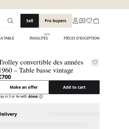
Sell
Pro buyers
NEW
LA TABLE
INSOLITES
PIÈCES D'EXCEPTION
Trolley convertible des années
1960 – Table basse vintage
€700
Make an offer
Add to cart
ay in 3 or 4x with
Delivery