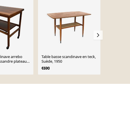
dinave arrebo
Table basse scandinave en teck,
Table mobile
ssandre plateau
Suède, 1950
siècle, Dane
€690
€340