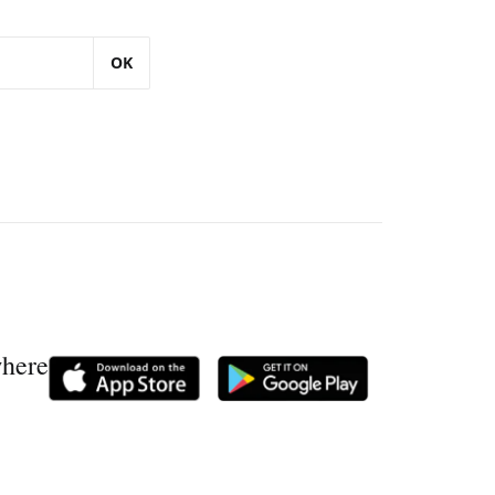
OK
where