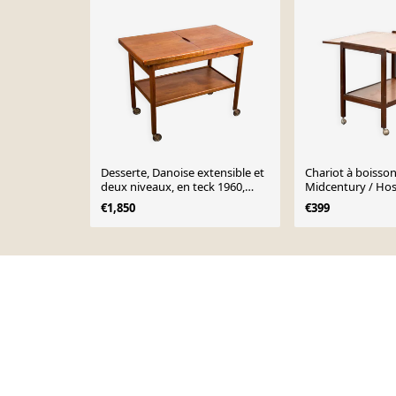
Desserte, Danoise extensible et
Chariot à boisson
deux niveaux, en teck 1960,
Midcentury / Hos
Kurt Ostervig.
€1,850
€399
Page 1 of 10