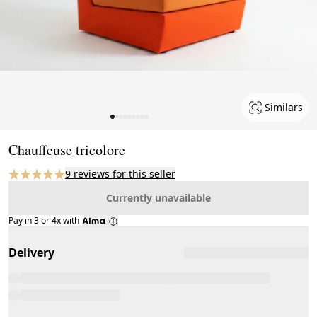
Similars
Page 1 of 9
Chauffeuse tricolore
9 reviews for this seller
Currently unavailable
Pay in 3 or 4x with
Delivery