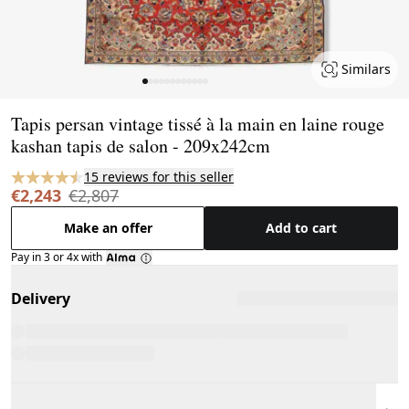
Similars
Page 1 of 12
Tapis persan vintage tissé à la main en laine rouge
kashan tapis de salon - 209x242cm
15 reviews for this seller
€2,243
€2,807
Make an offer
Add to cart
Pay in 3 or 4x with
Delivery