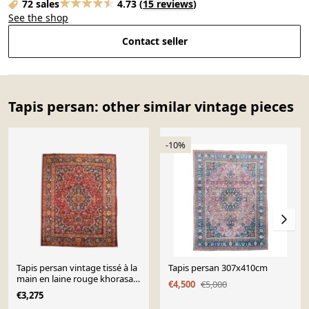
72 sales
4.73
(
15 reviews
)
See the shop
Contact seller
Tapis persan: other similar vintage pieces
-10%
Tapis persan vintage tissé à la
Tapis persan 307x410cm
main en laine rouge khorasan
€4,500
€5,000
area tapis - 338x243cm
€3,275