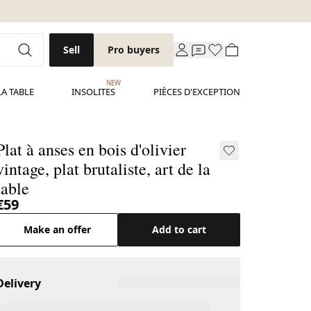
Sell
Pro buyers
NEW
LA TABLE
INSOLITES
PIÈCES D'EXCEPTION
Plat à anses en bois d'olivier
vintage, plat brutaliste, art de la
table
€59
Make an offer
Add to cart
Delivery