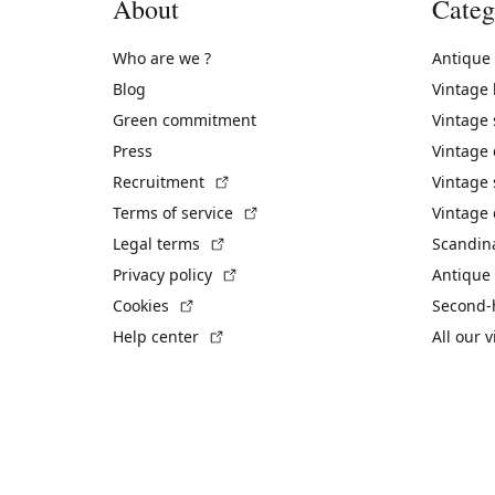
About
Categ
Who are we ?
Antique
Blog
Vintage
Green commitment
Vintage
Press
Vintage
(External link)
Recruitment
Vintage 
(External link)
Terms of service
Vintage 
(External link)
Legal terms
Scandin
(External link)
Privacy policy
Antique 
(External link)
Cookies
Second-
(External link)
Help center
All our 