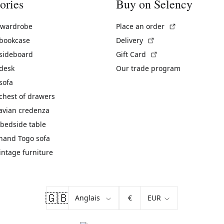
ories
Buy on Selency
(External link)
 wardrobe
Place an order
(External link)
 bookcase
Delivery
(External link)
 sideboard
Gift Card
 desk
Our trade program
sofa
chest of drawers
avian credenza
bedside table
hand Togo sofa
vintage furniture
🇬🇧
€