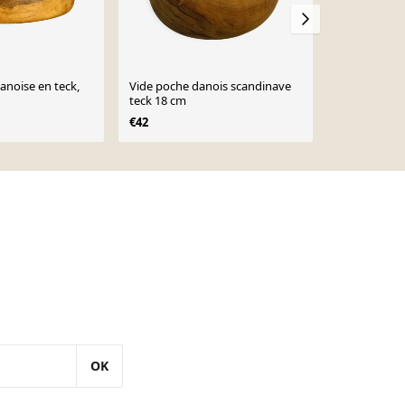
anoise en teck,
Vide poche danois scandinave
Bol ancien de
teck 18 cm
(c.1900) #2
€42
€369
OK