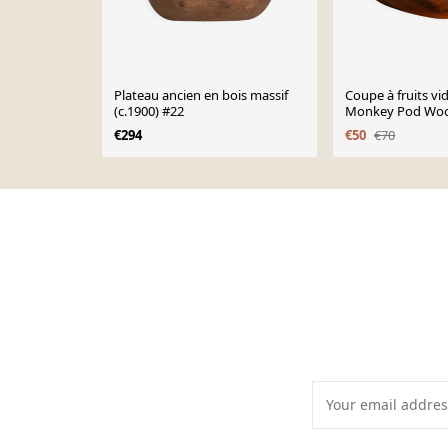
Plateau ancien en bois massif
Coupe à fruits v
(c.1900) #22
Monkey Pod Wood
€294
€50
€70
Page 1 of 10