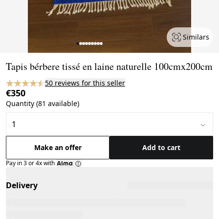
Similars
Page 1 of 9
Tapis bérbere tissé en laine naturelle 100cmx200cm
50 reviews for this seller
€350
Quantity (81 available)
Make an offer
Add to cart
Pay in 3 or 4x with
Delivery