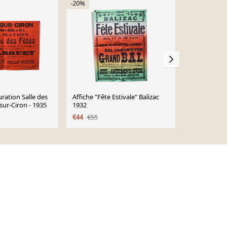
-20%
-20%
ration Salle des
Affiche "Fête Estivale" Balizac
Affiche "Fête
-sur-Ciron - 1935
1932
ville de Grig
€44
€55
€160
€200