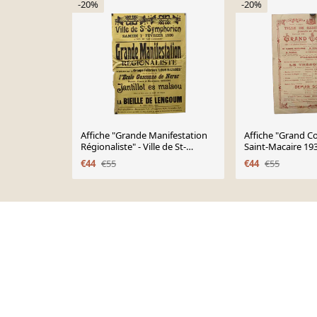
-20%
-20%
Affiche "Grande Manifestation
Affiche "Grand Co
Régionaliste" - Ville de St-
Saint-Macaire 19
Symphorien - 1936
€44
€55
€44
€55
Page 1 of 10