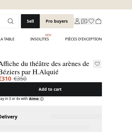
Sell
Pro buyers
NEW
LA TABLE
INSOLITES
PIÈCES D'EXCEPTION
Affiche du théâtre des arènes de
Béziers par H.Alquié
€310
€350
Add to cart
ay in 3 or 4x with
Delivery