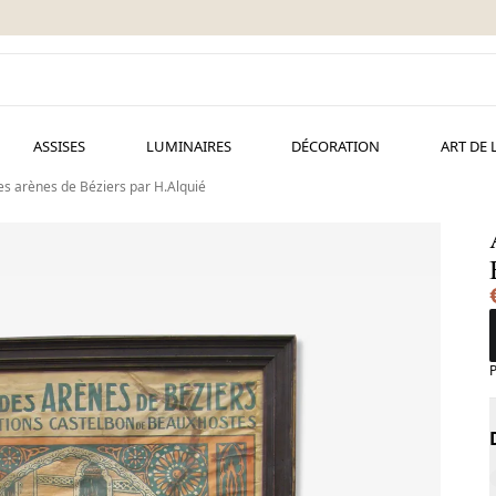
ASSISES
LUMINAIRES
DÉCORATION
ART DE 
es arènes de Béziers par H.Alquié
P