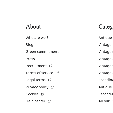
About
Categ
Who are we ?
Antique
Blog
Vintage
Green commitment
Vintage
Press
Vintage
(External link)
Recruitment
Vintage 
(External link)
Terms of service
Vintage 
(External link)
Legal terms
Scandin
(External link)
Privacy policy
Antique 
(External link)
Cookies
Second-
(External link)
Help center
All our 