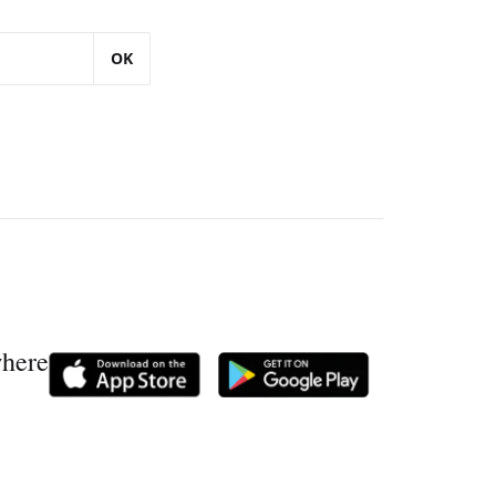
OK
where