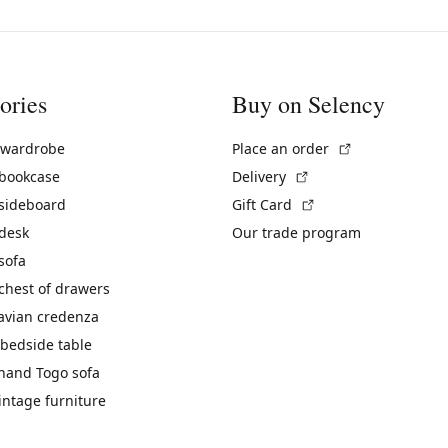
ories
Buy on Selency
(External link)
 wardrobe
Place an order
(External link)
 bookcase
Delivery
(External link)
 sideboard
Gift Card
 desk
Our trade program
sofa
chest of drawers
avian credenza
bedside table
hand Togo sofa
vintage furniture