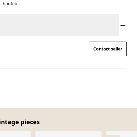
e hauteur.
Contact seller
intage pieces