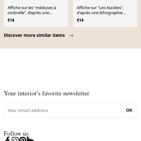
Affiche sur les "méduses à
Affiche sur "Les Ascidies",
ombrelle”, d’après une
d'après une lithographie
lithographie ancienne
ancienne de 1904.
€14
€14
Page 1 of 10
Discover more similar items
Your interior's favorite newsletter
OK
Follow us